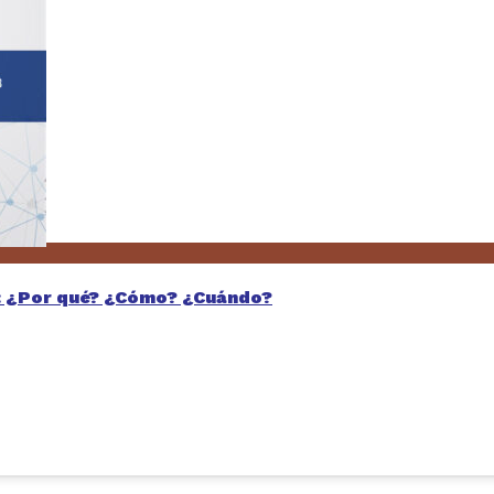
H: ¿Por qué? ¿Cómo? ¿Cuándo?